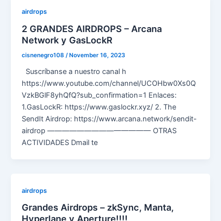
airdrops
2 GRANDES AIRDROPS – Arcana
Network y GasLockR
cisnenegro108
/
November 16, 2023
Suscríbanse a nuestro canal h
https://www.youtube.com/channel/UCOHbw0Xs0Q
VzkBGlF8yhQfQ?sub_confirmation=1 Enlaces:
1.GasLockR: https://www.gaslockr.xyz/ 2. The
SendIt Airdrop: https://www.arcana.network/sendit-
airdrop —————————————— OTRAS
ACTIVIDADES Dmail te
airdrops
Grandes Airdrops – zkSync, Manta,
Hyperlane y Aperture!!!!