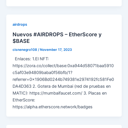
airdrops
Nuevos #AIRDROPS – EtherScore y
$BASE
cisnenegro108
/
November 17, 2023
Enlaces: 1.El NFT:
https://zora.co/collect/base:0xa944d58071baa5910
c5af03e94809baba0f56bfb/1?
referrer=0x1906Bd0244b749381e2974192fc581Fe0
DA4D363 2. Gotera de Mumbai (red de pruebas en
MATIC): https://mumbaifaucet.com/ 3. Placas en
EtherScore:
https://alpha.etherscore.network/badges